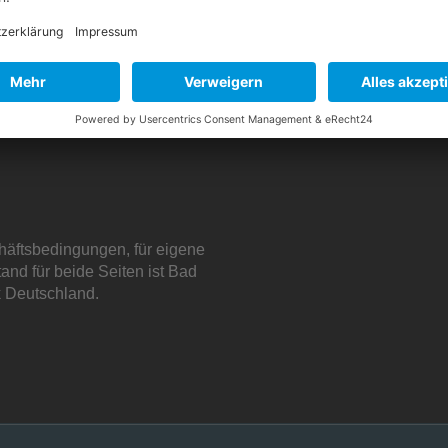
chäftsbedingungen, für eigene
and für beide Seiten ist Bad
k Deutschland.