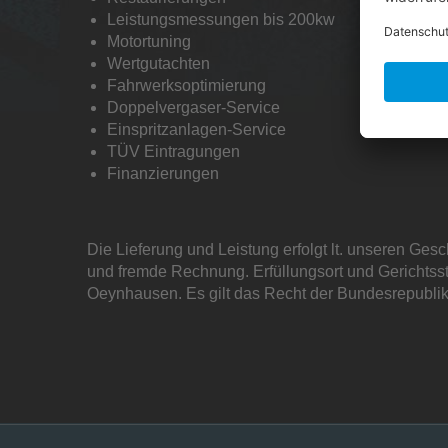
Leistungsmessungen bis 200kw
Motortuning
Wertgutachten
Fahrwerksoptimierung
Doppelvergaser-Service
Einspritzanlagen-Service
TÜV Eintragungen
Finanzierungen
Die Lieferung und Leistung erfolgt lt. unseren Ges
und fremde Rechnung. Erfüllungsort und Gerichtsst
Oeynhausen. Es gilt das Recht der Bundesrepubli