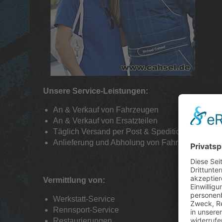
Unsere Service-Leistungen:
An & Verkauf von Fahrzeugen
An & Verkauf von Ersatzteilen
Täglich Versand per Post & Spedition
Anlieferung und Abholung von Fahrzeugen & R
Vermittlung von:
Werkstatt-Service
Rennsport-Service
Restaurierungen