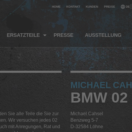
HOME
KONTAKT
KUNDEN
PREISE
DE
ERSATZTEILE
PRESSE
AUSSTELLUNG
MICHAEL CA
BMW 02 
en Sie alle Teile die Sie zur
Michael Cahsel
en. Wir versuchen jedes 02
Benzweg 5-7
auch mit Anregungen, Rat und
D-32584 Löhne