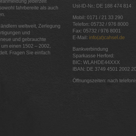
Voranmeldung jederzeit
Ust-ID-Nr.: DE 188 474 814
owohl fahrbereite als auch
en.
Mobil: 0171 / 21 33 290
Telefon: 05732 / 976 8000
ändlern weltweit, Zerlegung
Fax: 05732 / 976 8001
ertigungen und
E-Mail:
info(at)cahsel.de
s neue und gebrauchte
ei um einen 1502 – 2002,
Bankverbindung
ndelt. Fragen Sie einfach
Sparkasse Herford:
BIC: WLAHDE44XXX
IBAN: DE 3749 4501 2002 2
Öffnungszeiten: nach telefon