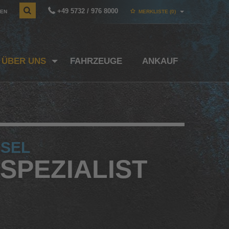
+49 5732 / 976 8000
EN
MERKLISTE
(0)
ÜBER UNS
FAHRZEUGE
ANKAUF
HSEL
SPEZIALIST