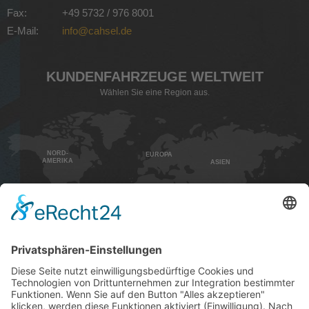
Fax:
+49 5732 / 976 8001
E-Mail:
info@cahsel.de
KUNDEN­FAHRZEUGE WELTWEIT
Wählen Sie eine Region aus.
NORD-
EUROPA
AMERIKA
ASIEN
AFRIKA
SÜD-
AMERIKA
AUSTRALIEN
HOME